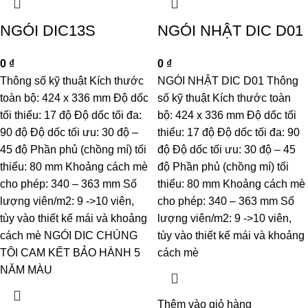
NGÓI DIC13S
NGÓI NHẬT DIC D01
0
₫
0
₫
Thông số kỹ thuật Kích thước
NGÓI NHẬT DIC D01 Thông
toàn bộ: 424 x 336 mm Độ dốc
số kỹ thuật Kích thước toàn
tối thiểu: 17 độ Độ dốc tối đa:
bộ: 424 x 336 mm Độ dốc tối
90 độ Độ dốc tối ưu: 30 độ –
thiểu: 17 độ Độ dốc tối đa: 90
45 độ Phần phủ (chồng mí) tối
độ Độ dốc tối ưu: 30 độ – 45
thiểu: 80 mm Khoảng cách mè
độ Phần phủ (chồng mí) tối
cho phép: 340 – 363 mm Số
thiểu: 80 mm Khoảng cách mè
lượng viên/m2: 9 ->10 viên,
cho phép: 340 – 363 mm Số
tùy vào thiết kế mái và khoảng
lượng viên/m2: 9 ->10 viên,
cách mè NGÓI DIC CHÚNG
tùy vào thiết kế mái và khoảng
TÔI CAM KẾT BẢO HÀNH 5
cách mè
NĂM MÀU
Thêm vào giỏ hàng