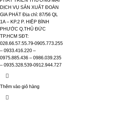
PHÁT TRIỂN THƯƠNG MẠI
DỊCH VỤ SẢN XUẤT ĐOÀN
GIA PHÁT Địa chỉ: 87/56 QL
1A – KP.2 P. HIỆP BÌNH
PHƯỚC Q.THỦ ĐỨC
TP.HCM SĐT:
028.66.57.55.79-0905.773.255
– 0933.416.220 –
0975.885.436 – 0986.039.235
– 0935.328.539-0912.944.727
Thêm vào giỏ hàng
CÔNG TY TNHH PHÁT TRIỂN THƯƠNG MẠI DỊCH VỤ SẢN
XUẤT ĐOÀN GIA PHÁT