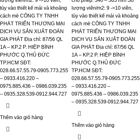
lượng viên/m2: 9 ->10 viên,
cho phép: 340 – 363 mm Số
tùy vào thiết kế mái và khoảng
lượng viên/m2: 9 ->10 viên,
cách mè CÔNG TY TNHH
tùy vào thiết kế mái và khoảng
PHÁT TRIỂN THƯƠNG MẠI
cách mè CÔNG TY TNHH
DỊCH VỤ SẢN XUẤT ĐOÀN
PHÁT TRIỂN THƯƠNG MẠI
GIA PHÁT Địa chỉ: 87/56 QL
DỊCH VỤ SẢN XUẤT ĐOÀN
1A – KP.2 P. HIỆP BÌNH
GIA PHÁT Địa chỉ: 87/56 QL
PHƯỚC Q.THỦ ĐỨC
1A – KP.2 P. HIỆP BÌNH
TP.HCM SĐT:
PHƯỚC Q.THỦ ĐỨC
028.66.57.55.79-0905.773.255
TP.HCM SĐT:
– 0933.416.220 –
028.66.57.55.79-0905.773.255
0975.885.436 – 0986.039.235
– 0933.416.220 –
– 0935.328.539-0912.944.727
0975.885.436 – 0986.039.235
– 0935.328.539-0912.944.727
Thêm vào giỏ hàng
Thêm vào giỏ hàng