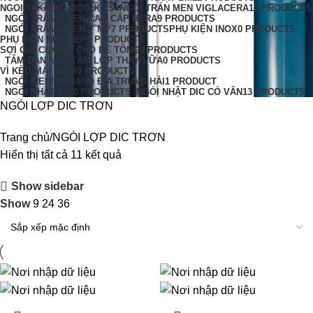
NGOI TAKAO
0 PRODUCTS
NGÓI TRÁN MEN VIGLACERA
12 PRODUCTS
NGÓI TRÁNG MEN CAO CẤP HERA
9 PRODUCTS
NGÓI TRÁNG MEN Ý MỸ
7 PRODUCTS
PHỤ KIỆN INOX
0 PRODUCTS
PHỤ KIỆN NHÀ BÉP
0 PRODUCTS
SỢI GIA CƯỜNG CHO BÊ TÔNG
0 PRODUCTS
TẤM DÁN NÓC-TẤM LỢP THAY VỮA
0 PRODUCTS
VÌ KÈO-MÁI NGÓI
0 PRODUCTS
NGÓI MEDITERIANO ĐỊA TRUNG HẢI
1 PRODUCT
NGÓI NHẬT DIC
0 PRODUCTS
NGÓI NHẬT DIC CÓ VÂN
13 PRODUCTS
NGÓI LỢP DIC TRƠN
Trang chủ
NGÓI LỢP DIC TRƠN
Hiển thị tất cả 11 kết quả
Show sidebar
Show
9
24
36