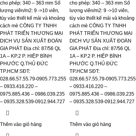
cho phép: 340 – 363 mm Số
cho phép: 340 – 363 mm Số
lượng viên/m2: 9 ->10 viên,
lượng viên/m2: 9 ->10 viên,
tùy vào thiết kế mái và khoảng
tùy vào thiết kế mái và khoảng
cách mè CÔNG TY TNHH
cách mè CÔNG TY TNHH
PHÁT TRIỂN THƯƠNG MẠI
PHÁT TRIỂN THƯƠNG MẠI
DỊCH VỤ SẢN XUẤT ĐOÀN
DỊCH VỤ SẢN XUẤT ĐOÀN
GIA PHÁT Địa chỉ: 87/56 QL
GIA PHÁT Địa chỉ: 87/56 QL
1A – KP.2 P. HIỆP BÌNH
1A – KP.2 P. HIỆP BÌNH
PHƯỚC Q.THỦ ĐỨC
PHƯỚC Q.THỦ ĐỨC
TP.HCM SĐT:
TP.HCM SĐT:
028.66.57.55.79-0905.773.255
028.66.57.55.79-0905.773.255
– 0933.416.220 –
– 0933.416.220 –
0975.885.436 – 0986.039.235
0975.885.436 – 0986.039.235
– 0935.328.539-0912.944.727
– 0935.328.539-0912.944.727
Thêm vào giỏ hàng
Thêm vào giỏ hàng