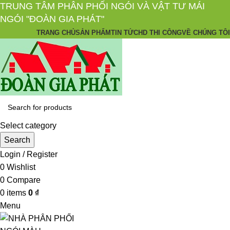
TRUNG TÂM PHÂN PHỐI NGÓI VÀ VẬT TƯ MÁI
NGÓI "ĐOÀN GIA PHÁT"
TRANG CHỦ
SẢN PHẨM
TIN TỨC
HD THI CÔNG
VỀ CHÚNG TÔI
Select category
Search
Login / Register
0
Wishlist
0
Compare
0
items
0
₫
Menu