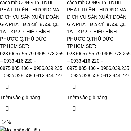
cách mè CÔNG TY TNHH
cách mè CÔNG TY TNHH
PHÁT TRIỂN THƯƠNG MẠI
PHÁT TRIỂN THƯƠNG MẠI
DỊCH VỤ SẢN XUẤT ĐOÀN
DỊCH VỤ SẢN XUẤT ĐOÀN
GIA PHÁT Địa chỉ: 87/56 QL
GIA PHÁT Địa chỉ: 87/56 QL
1A – KP.2 P. HIỆP BÌNH
1A – KP.2 P. HIỆP BÌNH
PHƯỚC Q.THỦ ĐỨC
PHƯỚC Q.THỦ ĐỨC
TP.HCM SĐT:
TP.HCM SĐT:
028.66.57.55.79-0905.773.255
028.66.57.55.79-0905.773.255
– 0933.416.220 –
– 0933.416.220 –
0975.885.436 – 0986.039.235
0975.885.436 – 0986.039.235
– 0935.328.539-0912.944.727
– 0935.328.539-0912.944.727
Thêm vào giỏ hàng
Thêm vào giỏ hàng
-14%