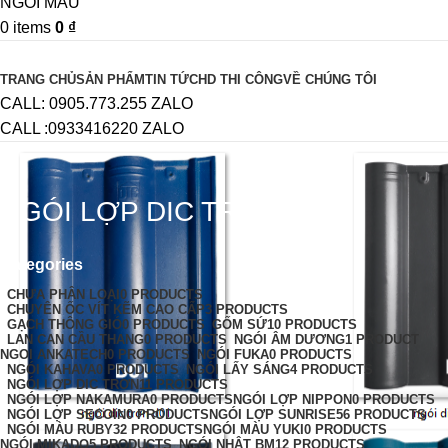
0
items
0
₫
Browse Categories
TRANG CHỦ
SẢN PHẨM
TIN TỨC
HD THI CÔNG
VỀ CHÚNG TÔI
CALL: 0905.773.255 ZALO
CALL :0933416220 ZALO
NGÓI LỢP DIC TRƠN
Categories
CHƯA PHÂN LOẠI
0 PRODUCTS
CHUYÊN ỐC VÍT KẼM CAO CẤP
3 PRODUCTS
GẠCH THÔNG GIÓ
0 PRODUCTS
GỐM SỨ
10 PRODUCTS
LAN CAN CẦU THANG
0 PRODUCTS
NGÓI ÂM DƯƠNG
1 PRODUCT
NGOI ANKATECH
0 PRODUCTS
NGÓI FUKA
0 PRODUCTS
NGÓI KAHAVA
0 PRODUCTS
NGÓI LẤY SÁNG
4 PRODUCTS
NGÓI LỢP DIC TRƠN
11 PRODUCTS
NGÓI LỢP NAKAMURA
0 PRODUCTS
NGÓI LỢP NIPPON
0 PRODUCTS
NGÓI LỢP SECOIN
0 PRODUCTS
NGÓI LỢP SUNRISE
56 PRODUCTS
NGÓI MÀU RUBY
32 PRODUCTS
NGÓI MÀU YUKI
0 PRODUCTS
NGÓI MIKADO
5 PRODUCTS
NGÓI NHẬT BM
12 PRODUCTS