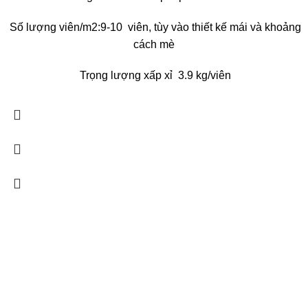
Số lượng viên/m2:9-10 viên, tùy vào thiết kế mái và khoảng
cách mè
Trọng lượng xấp xỉ 3.9 kg/viên
CÔNG TY TNHH PHÁT TRIỂN THƯƠNG MẠI DỊCH VỤ SẢN
XUẤT ĐOÀN GIA PHÁT