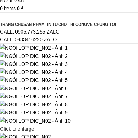
0
items
0
₫
Browse Categories
TRANG CHỦ
SẢN PHẨM
TIN TỨC
HD THI CÔNG
VỀ CHÚNG TÔI
CALL: 0905.773.255 ZALO
CALL :0933416220 ZALO
Click to enlarge