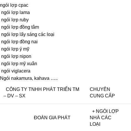
ngói lợp cpac
ngói lợp lama
ngói lợp ruby
ngói lợp đồng tâm
ngói lợp lấy sáng các loại
ngói lợp đồng nai
ngói lợp ý mỹ
ngói lợp nipon
ngói lợp mỹ xuân
ngói viglacera
Ngói nakamura, kahava …..
CÔNG TY TNHH PHÁT TRIỂN TM
CHUYÊN
– DV – SX
CUNG CẤP
+ NGÓI LỢP
ĐOÀN GIA PHÁT
NHÀ CÁC
LOẠI