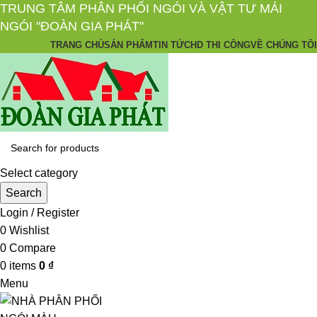
TRUNG TÂM PHÂN PHỐI NGÓI VÀ VẬT TƯ MÁI
NGÓI "ĐOÀN GIA PHÁT"
TRANG CHỦ
SẢN PHẨM
TIN TỨC
HD THI CÔNG
VỀ CHÚNG TÔI
Select category
Search
Login / Register
0
Wishlist
0
Compare
0
items
0
₫
Menu