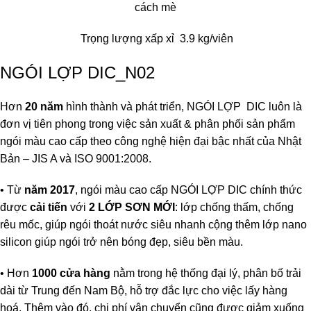
cách mè
Trọng lượng xấp xỉ 3.9 kg/viên
NGÓI LỢP DIC_N02
Hơn
20 năm
hình thành và phát triển,
NGÓI LỢP DIC
luôn là
đơn vị tiên phong trong việc sản xuất & phân phối sản phẩm
ngói màu cao cấp theo công nghệ hiện đại bậc nhất của Nhật
Bản – JIS A và ISO 9001:2008.
• Từ
năm 2017
, ngói màu cao cấp NGÓI LỢP
DIC
chính thức
được
cải tiến
với
2 LỚP SƠN MỚI
: lớp chống thấm, chống
rêu mốc, giúp ngói thoát nước siêu nhanh cộng thêm lớp nano
silicon giúp ngói trở nên bóng đẹp, siêu bền màu.
• Hơn
1000 cửa hàng
nằm trong hệ thống đại lý, phân bố trải
dài từ Trung đến Nam Bộ, hỗ trợ đắc lực cho việc lấy hàng
hoá. Thêm vào đó, chi phí vận chuyển cũng được giảm xuống