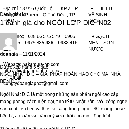
Địa chỉ : 87/56 Quốc Lộ 1 , KP.2 , P.
+ THIẾT BỊ
Đánh giá (1)
Hiệp Bình Phước , Q.Thủ Đức , TP.
VỆ SINH ,
1 đánh giá cho
HCM
NGÓI LỢP DIC_N02
INOX
Điện thoại: 028 66 575 579 – 0905
+ GẠCH
773 255 – 0975 885 436 – 0933 416
MEN , SƠN
220
NƯỚC
doangia
–
11/11/2024
Website:
nakamura-hp.com
Được xếp hạng
5
5 sao
http://vlxddoangiaphat.com/
NGÓI NHẬT DIC – GIẢI PHÁP HOÀN HẢO CHO MÁI NHÀ
– Email:
BỀN ĐẸP
congtydoangiaphat@gmail.com
Ngói Nhật DIC là một trong những sản phẩm ngói cao cấp,
mang phong cách hiện đại, tinh tế từ Nhật Bản. Với công nghệ
sản xuất tiên tiến và thiết kế sang trọng, ngói DIC mang lại sự
bền bỉ, an toàn và thẩm mỹ vượt trội cho mọi công trình.
Thông số kỹ thuật của ngói Nhật DIC