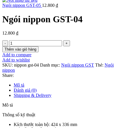
Ngói nippon GST-05
12.800
₫
Ngói nippon GST-04
12.800
₫
Ngói
nippon
Thêm vào giỏ hàng
GST-
Add to compare
04
Add to wishlist
số
SKU:
nippon gst-04
Danh mục:
Ngói nippon GST
Thẻ:
Ngói
lượng
nippon
Share:
Mô tả
Đánh giá (0)
Shipping & Delivery
Mô tả
Thông số kỹ thuật
Kích thước toàn bộ: 424 x 336 mm