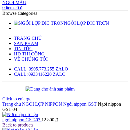
0
items
0
₫
Browse Categories
NGÓI LỢP DIC TRƠN
TRANG CHỦ
SẢN PHẨM
TIN TỨC
HD THI CÔNG
VỀ CHÚNG TÔI
CALL: 0905.773.255 ZALO
CALL :0933416220 ZALO
Click to enlarge
Trang chủ
NGÓI LỢP NIPPON
Ngói nippon GST
Ngói nippon
GST-04
ngói nippon GST-03
12.800
₫
Back to products