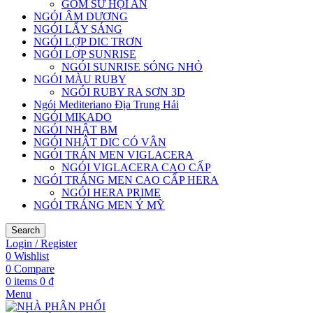
GỐM SỨ HỘI AN
NGÓI ÂM DƯƠNG
NGÓI LẤY SÁNG
NGÓI LỢP DIC TRƠN
NGÓI LỢP SUNRISE
NGÓI SUNRISE SÓNG NHỎ
NGÓI MÀU RUBY
NGÓI RUBY RA SƠN 3D
Ngói Mediteriano Địa Trung Hải
NGÓI MIKADO
NGÓI NHẬT BM
NGÓI NHẬT DIC CÓ VÂN
NGÓI TRÁN MEN VIGLACERA
NGÓI VIGLACERA CAO CẤP
NGÓI TRÁNG MEN CAO CẤP HERA
NGÓI HERA PRIME
NGÓI TRÁNG MEN Ý MỸ
Search
Login / Register
0
Wishlist
0
Compare
0
items
0
₫
Menu