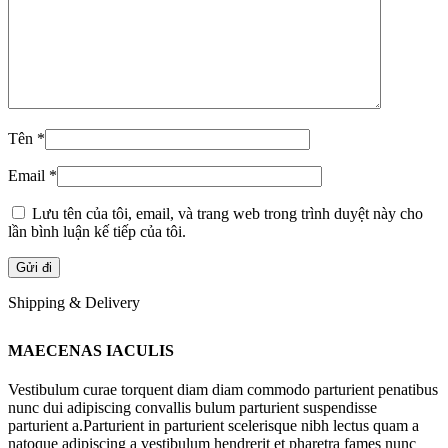
Tên
*
Email
*
Lưu tên của tôi, email, và trang web trong trình duyệt này cho
lần bình luận kế tiếp của tôi.
Shipping & Delivery
MAECENAS IACULIS
Vestibulum curae torquent diam diam commodo parturient penatibus
nunc dui adipiscing convallis bulum parturient suspendisse
parturient a.Parturient in parturient scelerisque nibh lectus quam a
natoque adipiscing a vestibulum hendrerit et pharetra fames nunc