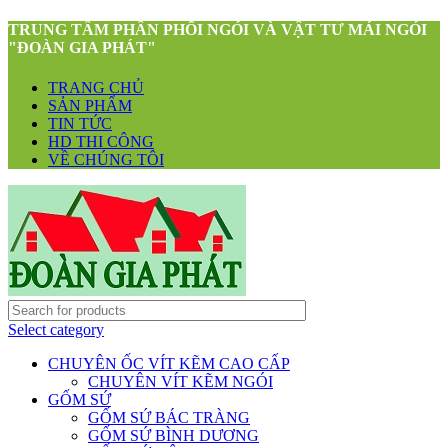
TRUNG TÂM PHÂN PHỐI NGÓI VÀ VẬT TƯ MÁI NGÓI
"ĐOÀN GIA PHÁT"
TRANG CHỦ
SẢN PHẨM
TIN TỨC
HD THI CÔNG
VỀ CHÚNG TÔI
Select category
CHUYÊN ỐC VÍT KẼM CAO CẤP
CHUYÊN VÍT KẼM NGÓI
GỐM SỨ
GỐM SỨ BÁC TRÀNG
GỐM SỨ BÌNH DƯƠNG