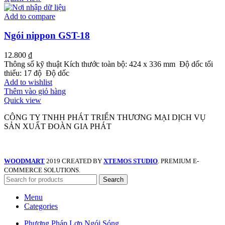
Add to compare
Ngói nippon GST-18
12.800
₫
Thông số kỹ thuật Kích thước toàn bộ: 424 x 336 mm Độ dốc tối
thiểu: 17 độ Độ dốc
Add to wishlist
Thêm vào giỏ hàng
Quick view
CÔNG TY TNHH PHÁT TRIỂN THƯƠNG MẠI DỊCH VỤ
SẢN XUẤT ĐOÀN GIA PHÁT
WOODMART
2019 CREATED BY
XTEMOS STUDIO
. PREMIUM E-
COMMERCE SOLUTIONS.
Search
Menu
Categories
Phương Pháp Lợp Ngói Sóng