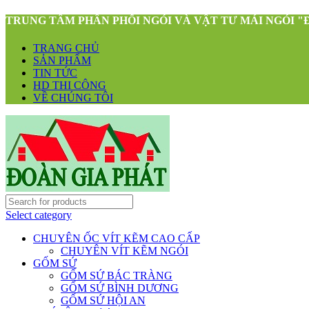
TRUNG TÂM PHÂN PHỐI NGÓI VÀ VẬT TƯ MÁI NGÓI "
TRANG CHỦ
SẢN PHẨM
TIN TỨC
HD THI CÔNG
VỀ CHÚNG TÔI
Select category
CHUYÊN ỐC VÍT KẼM CAO CẤP
CHUYÊN VÍT KẼM NGÓI
GỐM SỨ
GỐM SỨ BÁC TRÀNG
GỐM SỨ BÌNH DƯƠNG
GỐM SỨ HỘI AN