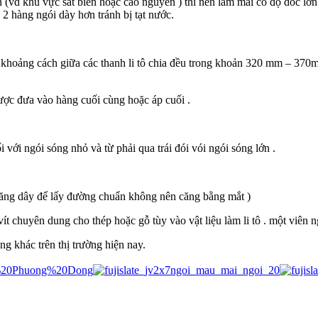
(vd khu vực sát biển hoặc cao nguyên ) thì nên làm mái có độ dóc lớn
 hàng ngói dày hơn tránh bị tạt nước.
à khoảng cách giữa các thanh li tô chia đều trong khoản 320 mm – 370
được đưa vào hàng cuối cùng hoặc áp cuối .
i với ngói sóng nhỏ và từ phải qua trái đói vói ngói sóng lớn .
căng dây để lấy đường chuẩn không nên căng bằng mắt )
vít chuyên dung cho thép hoặc gỗ tùy vào vật liệu làm li tô . một viên 
ng khác trên thị trường hiện nay.