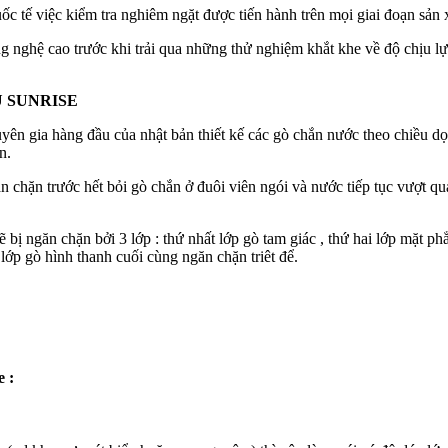
c tế việc kiểm tra nghiêm ngặt được tiến hành trên mọi giai đoạn sản 
ng nghệ cao trước khi trải qua những thử nghiệm khắt khe về độ chịu 
 SUNRISE
yên gia hàng đầu của nhật bản thiết kế các gò chắn nước theo chiều dọ
n.
n chặn trước hết bỏi gò chắn ở đuôi viên ngói và nước tiếp tục vượt qu
bị ngăn chặn bởi 3 lớp : thứ nhất lớp gò tam giác , thứ hai lớp mặt p
p lớp gò hình thanh cuối cùng ngăn chặn triêt để.
e :