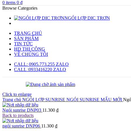
0
items
0
₫
Browse Categories
NGÓI LỢP DIC TRƠN
TRANG CHỦ
SẢN PHẨM
TIN TỨC
HD THI CÔNG
VỀ CHÚNG TÔI
CALL: 0905.773.255 ZALO
CALL :0933416220 ZALO
Click to enlarge
Trang chủ
NGÓI LỢP SUNRISE
NGÓI SUNRISE MẨU MỚI
Ngó
Ngói sunrise DNP03
11.300
₫
Back to products
ngói sunrise DNP06
11.300
₫