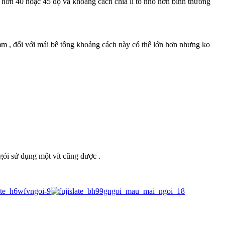
 hơn 40 hoặc 45 độ và khoảng cách chia li tô nhỏ hơn bình thường
mm , đối với mái bê tông khoảng cách này có thể lớn hơn nhưng ko
ngói sử dụng một vít cũng được .