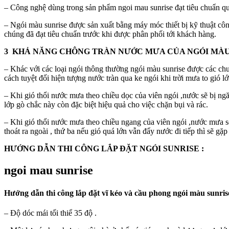
– Công nghệ dùng trong sản phẩm ngoi mau sunrise đạt tiêu chuẩn quố
– Ngói màu sunrise được sản xuất bằng máy móc thiết bị kỹ thuật cô
chúng đã đạt tiêu chuẩn trước khi được phân phối tới khách hàng.
3 KHẢ NĂNG CHÔNG TRÀN NƯỚC MƯA CỦA NGÓI MÀU
– Khác với các loại ngói thông thường ngói màu sunrise được các chu
cách tuyệt đối hiện tượng nước tràn qua ke ngói khi trời mưa to gió lớ
– Khi gió thổi nước mưa theo chiều dọc của viên ngói ,nước sẽ bị ngă
lớp gò chắc này còn đặc biệt hiệu quả cho việc chặn bụi và rác.
– Khi gió thổi nước mưa theo chiều ngang của viên ngói ,nước mưa sẽ 
thoát ra ngoài , thứ ba nếu gió quá lớn vẫn đẩy nước đi tiếp thì sẽ gặ
HƯỚNG DẪN THI CÔNG LẮP ĐẶT NGÓI SUNRISE :
ngoi mau sunrise
Hướng dẫn thi công lắp đặt vĩ kéo và cầu phong ngói màu sunris
– Độ dóc mái tối thiể 35 độ .