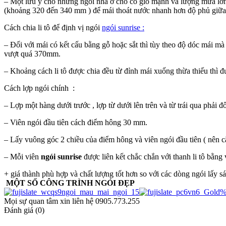
– Một lưu ý cho nhưng ngôi nhà ở chổ có gió mạnh và lượng mưa lớn 
(khoảng 320 đến 340 mm ) để mái thoát nước nhanh hơn độ phủ giữa 2
Cách chia li tô để định vị ngói
ngói sunrise :
– Đối với mái có kết cấu bằng gỗ hoặc sắt thì tùy theo độ dóc mái m
vượt quá 370mm.
– Khoảng cách li tô được chia đều từ đỉnh mái xuống thừa thiếu thì 
Cách lợp ngói chính :
– Lợp một hàng dưới trước , lợp từ dưới lên trên và từ trái qua phải đố
– Viên ngói đầu tiên cách điểm hông 30 mm.
– Lấy vuông góc 2 chiều của điểm hông và viên ngói đầu tiên ( nên 
– Mỗi viên
ngói sunrise
được liên kết chắc chắn với thanh li tô bằng 
+ giá thành phù hợp và chất lượng tốt hơn so với các dòng ngói lấy sá
MỘT SỐ CÔNG TRÌNH NGÓI ĐẸP
Mọi sự quan tâm xin liên hệ 0905.773.255
Đánh giá (0)