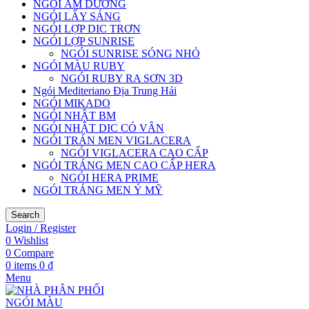
NGÓI ÂM DƯƠNG
NGÓI LẤY SÁNG
NGÓI LỢP DIC TRƠN
NGÓI LỢP SUNRISE
NGÓI SUNRISE SÓNG NHỎ
NGÓI MÀU RUBY
NGÓI RUBY RA SƠN 3D
Ngói Mediteriano Địa Trung Hải
NGÓI MIKADO
NGÓI NHẬT BM
NGÓI NHẬT DIC CÓ VÂN
NGÓI TRÁN MEN VIGLACERA
NGÓI VIGLACERA CAO CẤP
NGÓI TRÁNG MEN CAO CẤP HERA
NGÓI HERA PRIME
NGÓI TRÁNG MEN Ý MỸ
Search
Login / Register
0
Wishlist
0
Compare
0
items
0
₫
Menu