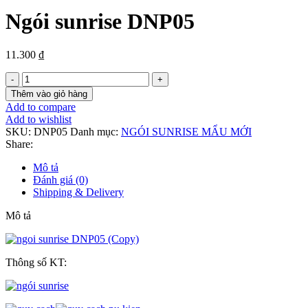
Ngói sunrise DNP05
11.300
₫
Ngói
sunrise
Thêm vào giỏ hàng
DNP05
Add to compare
số
Add to wishlist
lượng
SKU:
DNP05
Danh mục:
NGÓI SUNRISE MẨU MỚI
Share:
Mô tả
Đánh giá (0)
Shipping & Delivery
Mô tả
Thông số KT: