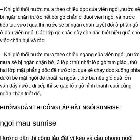
– Khi gió thổi nước mưa theo chiều dọc của viên ngói ,nước sẽ
bị ngăn chặn trước hết bỏi gò chắn ở đuôi viên ngói và nước
tiếp tục vượt qua thì nước sẽ bị ngăn chăn tuyệt đối ở phần gò
ở đầu viên ngói.Các lớp gò chắc này còn đặc biệt hiệu quả cho
việc chặn bụi và rác.
– Khi gió thổi nước mưa theo chiều ngang của viên ngói ,nước
mưa sẽ bị ngăn chặn bởi 3 lớp : thứ nhất lớp gò tam giác , thứ
hai lớp mặt phẳng dốc để nước lọt qua sẽ chạy dọc xuống phía
dưới bề mặt ngói để thoát ra ngoài , thứ ba nếu gió quá lớn
vẫn đẩy nước đi tiếp thì sẽ gặp lớp gò hình thanh cuối cùng
ngăn chặn triêt để.
HƯỚNG DẪN THI CÔNG LẮP ĐẶT NGÓI SUNRISE :
ngoi mau sunrise
Hướng dẫn thi công lắp đặt vĩ kéo và cầu phong ngói