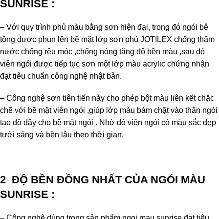
SUNRISE
:
– Với quy trình phủ màu bằng sơn hiện đại, trong đó ngói bê
tông được phun lên bề mặt lớp sơn phủ JOTILEX chống thấm
nước chống rêu móc ,chống nóng tăng độ bền màu ,sau đó
viên ngói được tiếp tục sơn một lớp màu acrylic chứng nhận
đạt tiêu chuẩn công nghệ nhật bản.
– Công nghệ sơn tiên tiến này cho phép bột màu liên kết chặc
chẽ với bề mặt viên ngói ,giúp lớp màu bám chặt vào thân ngói
tạo độ dầy cho bề mặt ngói . Nhờ đó viên ngói có màu sắc đẹp
tưới sáng và bền lâu theo thời gian.
2 ĐỘ BỀN ĐỒNG NHẤT
CỦA NGÓI MÀU
SUNRISE
:
– Công nghệ dùng trong sản phẩm ngoi mau sunrise đạt tiêu