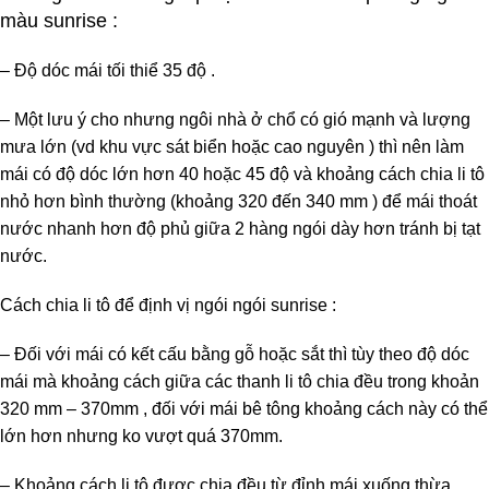
màu sunrise :
– Độ dóc mái tối thiể 35 độ .
– Một lưu ý cho nhưng ngôi nhà ở chổ có gió mạnh và lượng
mưa lớn (vd khu vực sát biển hoặc cao nguyên ) thì nên làm
mái có độ dóc lớn hơn 40 hoặc 45 độ và khoảng cách chia li tô
nhỏ hơn bình thường (khoảng 320 đến 340 mm ) để mái thoát
nước nhanh hơn độ phủ giữa 2 hàng ngói dày hơn tránh bị tạt
nước.
Cách chia li tô để định vị ngói
ngói sunrise :
– Đối với mái có kết cấu bằng gỗ hoặc sắt thì tùy theo độ dóc
mái mà khoảng cách giữa các thanh li tô chia đều trong khoản
320 mm – 370mm , đối với mái bê tông khoảng cách này có thể
lớn hơn nhưng ko vượt quá 370mm.
– Khoảng cách li tô được chia đều từ đỉnh mái xuống thừa