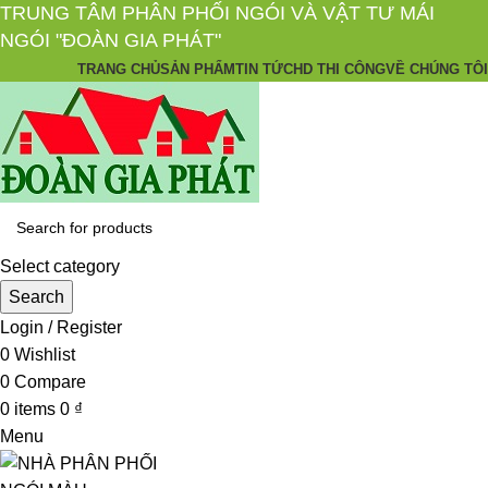
TRUNG TÂM PHÂN PHỐI NGÓI VÀ VẬT TƯ MÁI
NGÓI "ĐOÀN GIA PHÁT"
TRANG CHỦ
SẢN PHẨM
TIN TỨC
HD THI CÔNG
VỀ CHÚNG TÔI
Select category
Search
Login / Register
0
Wishlist
0
Compare
0
items
0
₫
Menu