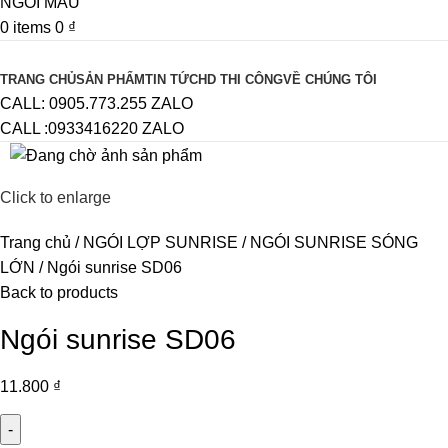
0
items
0
₫
Browse Categories
TRANG CHỦ
SẢN PHẨM
TIN TỨC
HD THI CÔNG
VỀ CHÚNG TÔI
CALL: 0905.773.255 ZALO
CALL :0933416220 ZALO
Click to enlarge
Trang chủ
NGÓI LỢP SUNRISE
NGÓI SUNRISE SÓNG
LỚN
Ngói sunrise SD06
Back to products
Ngói sunrise SD06
11.800
₫