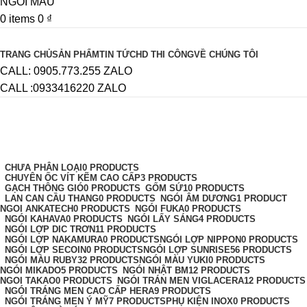
0
items
0
₫
Browse Categories
TRANG CHỦ
SẢN PHẨM
TIN TỨC
HD THI CÔNG
VỀ CHÚNG TÔI
CALL: 0905.773.255 ZALO
CALL :0933416220 ZALO
thong gio
Categories
CHƯA PHÂN LOẠI
0 PRODUCTS
CHUYÊN ỐC VÍT KẼM CAO CẤP
3 PRODUCTS
GẠCH THÔNG GIÓ
0 PRODUCTS
GỐM SỨ
10 PRODUCTS
LAN CAN CẦU THANG
0 PRODUCTS
NGÓI ÂM DƯƠNG
1 PRODUCT
NGOI ANKATECH
0 PRODUCTS
NGÓI FUKA
0 PRODUCTS
NGÓI KAHAVA
0 PRODUCTS
NGÓI LẤY SÁNG
4 PRODUCTS
NGÓI LỢP DIC TRƠN
11 PRODUCTS
NGÓI LỢP NAKAMURA
0 PRODUCTS
NGÓI LỢP NIPPON
0 PRODUCTS
NGÓI LỢP SECOIN
0 PRODUCTS
NGÓI LỢP SUNRISE
56 PRODUCTS
NGÓI MÀU RUBY
32 PRODUCTS
NGÓI MÀU YUKI
0 PRODUCTS
NGÓI MIKADO
5 PRODUCTS
NGÓI NHẬT BM
12 PRODUCTS
NGOI TAKAO
0 PRODUCTS
NGÓI TRÁN MEN VIGLACERA
12 PRODUCTS
NGÓI TRÁNG MEN CAO CẤP HERA
9 PRODUCTS
NGÓI TRÁNG MEN Ý MỸ
7 PRODUCTS
PHỤ KIỆN INOX
0 PRODUCTS