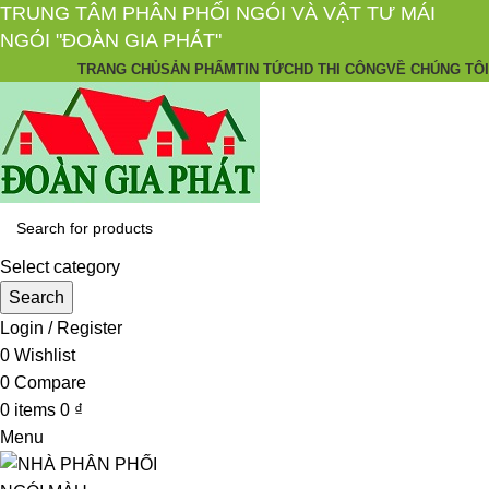
TRUNG TÂM PHÂN PHỐI NGÓI VÀ VẬT TƯ MÁI
NGÓI "ĐOÀN GIA PHÁT"
TRANG CHỦ
SẢN PHẨM
TIN TỨC
HD THI CÔNG
VỀ CHÚNG TÔI
Select category
Search
Login / Register
0
Wishlist
0
Compare
0
items
0
₫
Menu