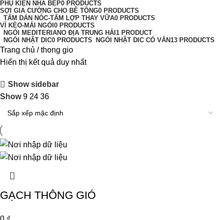
PHỤ KIỆN NHÀ BÉP
0 PRODUCTS
SỢI GIA CƯỜNG CHO BÊ TÔNG
0 PRODUCTS
TẤM DÁN NÓC-TẤM LỢP THAY VỮA
0 PRODUCTS
VÌ KÈO-MÁI NGÓI
0 PRODUCTS
NGÓI MEDITERIANO ĐỊA TRUNG HẢI
1 PRODUCT
NGÓI NHẬT DIC
0 PRODUCTS
NGÓI NHẬT DIC CÓ VÂN
13 PRODUCTS
Trang chủ
thong gio
Hiển thị kết quả duy nhất
Show sidebar
Show
9
24
36
GẠCH THÔNG GIÓ
0
₫