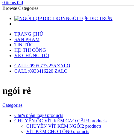
0
items
0
₫
Browse Categories
NGÓI LỢP DIC TRƠN
TRANG CHỦ
SẢN PHẨM
TIN TỨC
HD THI CÔNG
VỀ CHÚNG TÔI
CALL: 0905.773.255 ZALO
CALL :0933416220 ZALO
ngói rẻ
Categories
Chưa phân loại
0 products
CHUYÊN ỐC VÍT KẼM CAO CẤP
3 products
CHUYÊN VÍT KẼM NGÓI
2 products
VÍT KẼM CHO TÔN
0 products