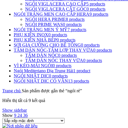
NGÓI VIGLACERA CAO CẤP
5 products
NGÓI VIGLACERA CẮT GÓC
0 products
NGÓI TRÁNG MEN CAO CẤP HERA
9 products
NGÓI HERA PRIME
8 products
NGÓI PRIME WAS
0 products
NGÓI TRÁNG MEN Ý MỸ
7 products
PHỤ KIỆN INOX
0 products
PHỤ KIỆN NHÀ BÉP
0 products
SỢI GIA CƯỜNG CHO BÊ TÔNG
0 products
TẤM DÁN NÓC-TẤM LỢP THAY VỮA
0 products
TẤM DÁN NÓC
0 products
TẤM DÁN NÓC THAY VỮA
0 products
VÌ KÈO-MÁI NGÓI
0 products
Ngói Mediteriano Địa Trung Hải
1 product
NGÓI NHẬT DIC
0 products
NGÓI NHẬT DIC CÓ VÂN
13 products
Trang chủ
Sản phẩm được gắn thẻ “ngói rẻ”
Hiển thị tất cả 9 kết quả
Show sidebar
Show
9
24
36