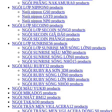
NGÓI PHẲNG NAKAMURA
0 products
NGÓI LỢP NIPPON
0 products
Ngói nippon GS
0 products
Ngói nippon GST
0 products
Ngói nippon NP
0 products
NGÓI LỢP SECOIN
0 products
NGÓI LỢP SECOIN SÓNG
0 products
NGÓI SECOIN GIÃ ĐÁ
0 products
NGÓI SECOIN PHẲNG
0 products
NGÓI LỢP SUNRISE
56 products
NGÓI LỢP SUNRISE MỚI SÓNG LỚN
0 products
NGÓI SUNRISE MẨU MỚI
0 products
NGÓI SUNRISE SÓNG LỚN
0 products
NGÓI SUNRISE SÓNG NHỎ
15 products
NGÓI MÀU RUBY
32 products
NGÓI RUBY RA SƠN 3D
8 products
NGÓI RUBY SÓNG LỚN
0 products
NGÓI RUBY SÓNG LỚN RB
0 products
NGÓI RUBY SÓNG NHỎ
0 products
NGÓI MÀU YUKI
0 products
NGÓI MIKADO
5 products
NGÓI NHẬT BM
12 products
NGOI TAKAO
0 products
NGÓI TRÁN MEN VIGLACERA
12 products
NGÓI TRÁNG MEN VGLACERA DÒNG S
0 product