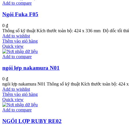
Add to compare
Ngói Fuka F05
0
₫
Thông số kỹ thuật Kích thước toàn bộ: 424 x 336 mm Độ dốc tối th
Add to wishlist
Thêm vào giỏ hàng
Quick view
Add to compare
ngói lợp nakamura N01
0
₫
ngói lợp nakamura N01 Thông số kỹ thuật Kích thước toàn bộ: 424 x
Add to wishlist
Thêm vào giỏ hàng
Quick view
Add to compare
NGÓI LỢP RUBY RE02