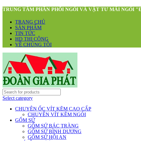
TRUNG TÂM PHÂN PHỐI NGÓI VÀ VẬT TƯ MÁI NGÓI "
TRANG CHỦ
SẢN PHẨM
TIN TỨC
HD THI CÔNG
VỀ CHÚNG TÔI
Select category
CHUYÊN ỐC VÍT KẼM CAO CẤP
CHUYÊN VÍT KẼM NGÓI
GỐM SỨ
GỐM SỨ BÁC TRÀNG
GỐM SỨ BÌNH DƯƠNG
GỐM SỨ HỘI AN