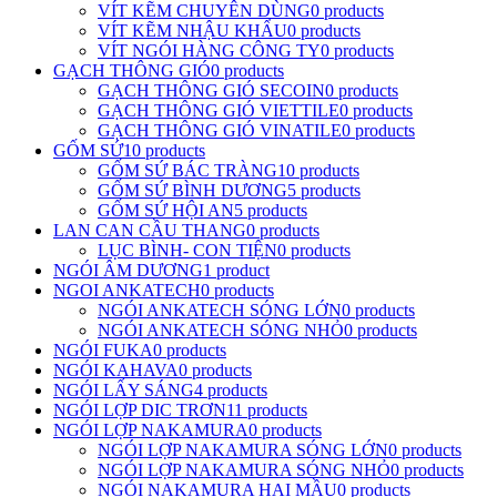
VÍT KẼM CHUYÊN DÙNG
0 products
VÍT KẼM NHẬU KHẨU
0 products
VÍT NGÓI HÀNG CÔNG TY
0 products
GẠCH THÔNG GIÓ
0 products
GẠCH THÔNG GIÓ SECOIN
0 products
GẠCH THÔNG GIÓ VIETTILE
0 products
GẠCH THÔNG GIÓ VINATILE
0 products
GỐM SỨ
10 products
GỐM SỨ BÁC TRÀNG
10 products
GỐM SỨ BÌNH DƯƠNG
5 products
GỐM SỨ HỘI AN
5 products
LAN CAN CẦU THANG
0 products
LỤC BÌNH- CON TIỆN
0 products
NGÓI ÂM DƯƠNG
1 product
NGOI ANKATECH
0 products
NGÓI ANKATECH SÓNG LỚN
0 products
NGÓI ANKATECH SÓNG NHỎ
0 products
NGÓI FUKA
0 products
NGÓI KAHAVA
0 products
NGÓI LẤY SÁNG
4 products
NGÓI LỢP DIC TRƠN
11 products
NGÓI LỢP NAKAMURA
0 products
NGÓI LỢP NAKAMURA SÓNG LỚN
0 products
NGÓI LỢP NAKAMURA SÓNG NHỎ
0 products
NGÓI NAKAMURA HAI MẦU
0 products