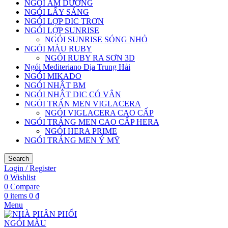
NGÓI ÂM DƯƠNG
NGÓI LẤY SÁNG
NGÓI LỢP DIC TRƠN
NGÓI LỢP SUNRISE
NGÓI SUNRISE SÓNG NHỎ
NGÓI MÀU RUBY
NGÓI RUBY RA SƠN 3D
Ngói Mediteriano Địa Trung Hải
NGÓI MIKADO
NGÓI NHẬT BM
NGÓI NHẬT DIC CÓ VÂN
NGÓI TRÁN MEN VIGLACERA
NGÓI VIGLACERA CAO CẤP
NGÓI TRÁNG MEN CAO CẤP HERA
NGÓI HERA PRIME
NGÓI TRÁNG MEN Ý MỸ
Search
Login / Register
0
Wishlist
0
Compare
0
items
0
₫
Menu