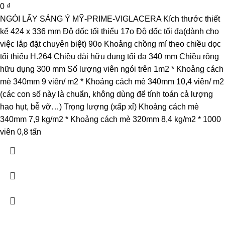
0
₫
NGÓI LẤY SÁNG Ý MỸ-PRIME-VIGLACERA Kích thước thiết
kế 424 x 336 mm Độ dốc tối thiểu 17o Độ dốc tối đa(dành cho
việc lắp đặt chuyên biệt) 90o Khoảng chồng mí theo chiều dọc
tối thiểu H.264 Chiều dài hữu dụng tối đa 340 mm Chiều rộng
hữu dụng 300 mm Số lượng viên ngói trên 1m2 * Khoảng cách
mè 340mm 9 viên/ m2 * Khoảng cách mè 340mm 10,4 viên/ m2
(các con số này là chuẩn, không dùng để tính toán cả lượng
hao hụt, bễ vỡ…) Trọng lượng (xấp xỉ) Khoảng cách mè
340mm 7,9 kg/m2 * Khoảng cách mè 320mm 8,4 kg/m2 * 1000
viên 0,8 tấn
CÔNG TY TNHH PHÁT TRIỂN THƯƠNG MẠI DỊCH VỤ SẢN