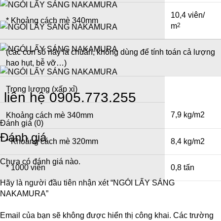
10,4 viên/
* Khoảng cách mè 340mm
m
2
(các con số này là chuẩn, không dùng để tính toán cả lượng
hao hụt, bễ vỡ…)
Trọng lượng (xấp xỉ)
liên hệ 0905.773.255
7,9 kg/m2
Khoảng cách mè 340mm
Đánh giá (0)
Đánh giá
* Khoảng cách mè 320mm
8,4 kg/m2
Chưa có đánh giá nào.
* 1000 viên
0,8 tấn
Hãy là người đầu tiên nhận xét “NGÓI LẤY SÁNG
NAKAMURA”
Email của bạn sẽ không được hiển thị công khai.
Các trường