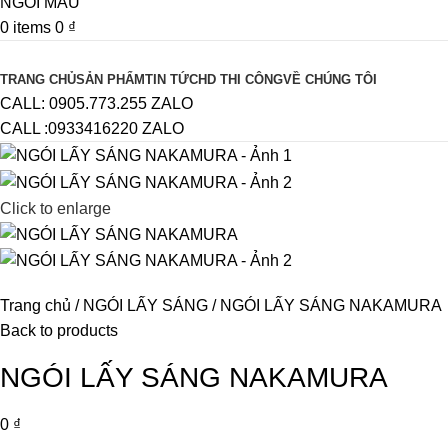
0
items
0
₫
Browse Categories
TRANG CHỦ
SẢN PHẨM
TIN TỨC
HD THI CÔNG
VỀ CHÚNG TÔI
CALL: 0905.773.255 ZALO
CALL :0933416220 ZALO
Click to enlarge
Trang chủ
NGÓI LẤY SÁNG
NGÓI LẤY SÁNG NAKAMURA
Back to products
NGÓI LẤY SÁNG NAKAMURA
0
₫