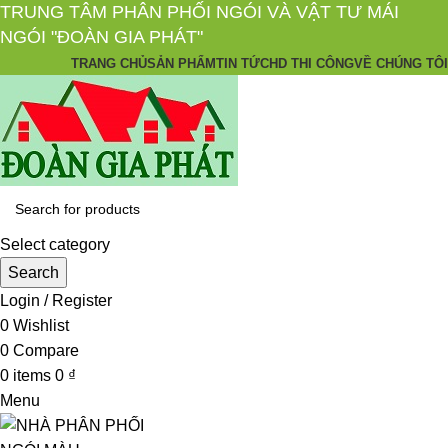
TRUNG TÂM PHÂN PHỐI NGÓI VÀ VẬT TƯ MÁI
NGÓI "ĐOÀN GIA PHÁT"
TRANG CHỦ
SẢN PHẨM
TIN TỨC
HD THI CÔNG
VỀ CHÚNG TÔI
Select category
Search
Login / Register
0
Wishlist
0
Compare
0
items
0
₫
Menu