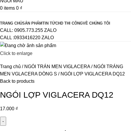
0
items
0
₫
Browse Categories
TRANG CHỦ
SẢN PHẨM
TIN TỨC
HD THI CÔNG
VỀ CHÚNG TÔI
CALL: 0905.773.255 ZALO
CALL :0933416220 ZALO
Click to enlarge
Trang chủ
NGÓI TRÁN MEN VIGLACERA
NGÓI TRÁNG
MEN VGLACERA DÒNG S
NGÓI LỢP VIGLACERA DQ12
Back to products
NGÓI LỢP VIGLACERA DQ12
17.000
₫