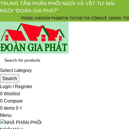
TRUNG TÂM PHÂN PHỐI NGÓI VÀ VẬT TƯ MÁI
NGÓI "ĐOÀN GIA PHÁT"
TRANG CHỦ
SẢN PHẨM
TIN TỨC
HD THI CÔNG
VỀ CHÚNG TÔI
Select category
Search
Login / Register
0
Wishlist
0
Compare
0
items
0
₫
Menu