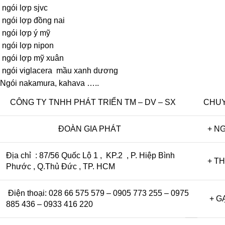
ngói lợp sjvc
ngói lợp đồng nai
ngói lợp ý mỹ
ngói lợp nipon
ngói lợp mỹ xuân
ngói viglacera mầu xanh dương
Ngói nakamura, kahava …..
CÔNG TY TNHH PHÁT TRIỂN TM – DV – SX
CHUY
ĐOÀN GIA PHÁT
+ NG
Địa chỉ : 87/56 Quốc Lộ 1 , KP.2 , P. Hiệp Bình
+ THI
Phước , Q.Thủ Đức , TP. HCM
Điện thoại: 028 66 575 579 – 0905 773 255 – 0975
+ GẠ
885 436 – 0933 416 220