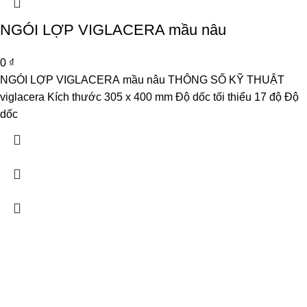
NGÓI LỢP VIGLACERA mầu nâu
0
₫
NGÓI LỢP VIGLACERA mầu nâu THÔNG SỐ KỸ THUẬT
viglacera Kích thước 305 x 400 mm Độ dốc tối thiểu 17 độ Độ
dốc
CÔNG TY TNHH PHÁT TRIỂN THƯƠNG MẠI DỊCH VỤ SẢN
XUẤT ĐOÀN GIA PHÁT