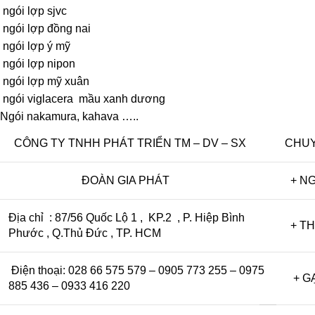
ngói lợp sjvc
ngói lợp đồng nai
ngói lợp ý mỹ
ngói lợp nipon
ngói lợp mỹ xuân
ngói viglacera mầu xanh dương
Ngói nakamura, kahava …..
CÔNG TY TNHH PHÁT TRIỂN TM – DV – SX
CHUY
ĐOÀN GIA PHÁT
+ NG
Địa chỉ : 87/56 Quốc Lộ 1 , KP.2 , P. Hiệp Bình
+ THI
Phước , Q.Thủ Đức , TP. HCM
Điện thoại: 028 66 575 579 – 0905 773 255 – 0975
+ GẠ
885 436 – 0933 416 220