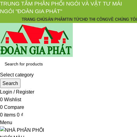
TRUNG TÂM PHÂN PHỐI NGÓI VÀ VẬT TƯ MÁI
NGÓI "ĐOÀN GIA PHÁT"
TRANG CHỦ
SẢN PHẨM
TIN TỨC
HD THI CÔNG
VỀ CHÚNG TÔI
Select category
Search
Login / Register
0
Wishlist
0
Compare
0
items
0
₫
Menu