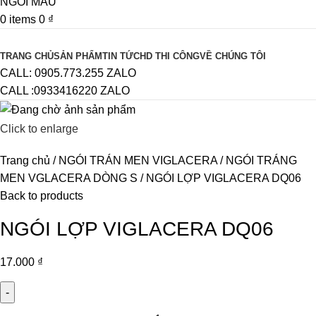
0
items
0
₫
Browse Categories
TRANG CHỦ
SẢN PHẨM
TIN TỨC
HD THI CÔNG
VỀ CHÚNG TÔI
CALL: 0905.773.255 ZALO
CALL :0933416220 ZALO
Click to enlarge
Trang chủ
NGÓI TRÁN MEN VIGLACERA
NGÓI TRÁNG
MEN VGLACERA DÒNG S
NGÓI LỢP VIGLACERA DQ06
Back to products
NGÓI LỢP VIGLACERA DQ06
17.000
₫