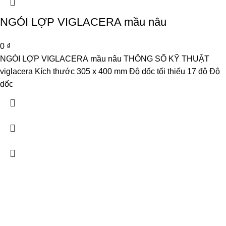
NGÓI LỢP VIGLACERA mầu nâu
0
₫
NGÓI LỢP VIGLACERA mầu nâu THÔNG SỐ KỸ THUẬT
viglacera Kích thước 305 x 400 mm Độ dốc tối thiểu 17 độ Độ
dốc
CÔNG TY TNHH PHÁT TRIỂN THƯƠNG MẠI DỊCH VỤ SẢN
XUẤT ĐOÀN GIA PHÁT