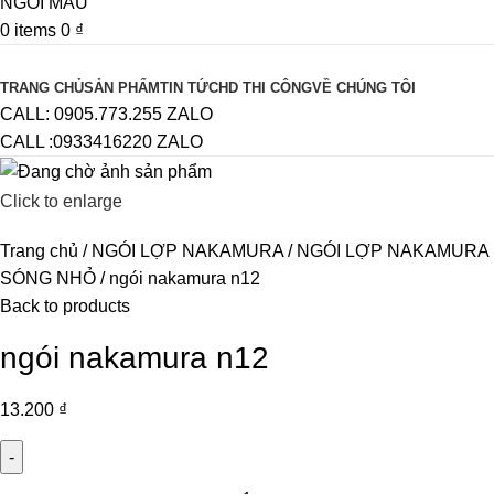
0
items
0
₫
Browse Categories
TRANG CHỦ
SẢN PHẨM
TIN TỨC
HD THI CÔNG
VỀ CHÚNG TÔI
CALL: 0905.773.255 ZALO
CALL :0933416220 ZALO
Click to enlarge
Trang chủ
NGÓI LỢP NAKAMURA
NGÓI LỢP NAKAMURA
SÓNG NHỎ
ngói nakamura n12
Back to products
ngói nakamura n12
13.200
₫