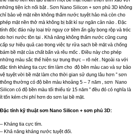
những tiện ích nổi bật . Sơn Nano Silicon + sơn phủ 3D không
chỉ bảo vệ mặt nền không thấm nước tuyệt hảo mà còn cho
phép mặt nền thở mà không bị bất kì sự ngăn cản nào . Đặc
tính độc đáo này loại trừ nguy cơ tiềm ẩn gây bong rộp và tróc
do hơi nước tồn tại . Khả năng không thấm nước cũng cung
cấp sự hiệu quả cao trong việc tự rửa sạch bề mặt và chống
bám bề mặt của chất bẩn và rêu mốc . Điều này cho phép
những màu sắc thể hiện sự trung thực – rõ nét . Ngoài ra với
đặc tính kháng tia cực tím làm cho độ bền màu cao và sự bảo
vệ tuyệt vời bề mặt làm cho thời gian sử dụng lâu hơn ” sơn
thông thường có độ bền màu khoảng 5 – 7 năm , sơn Nano
Silicon có độ bền màu tối thiểu từ 15 năm ” đều đó có nghĩa là
ít tốn kém chi phí hơn do sơn lại bề mặt.
Đặc tính kỹ thuật sơn Nano Silicon + sơn phủ 3D:
– Kháng tia cực tím.
– Khả năng kháng nước tuyệt đối.