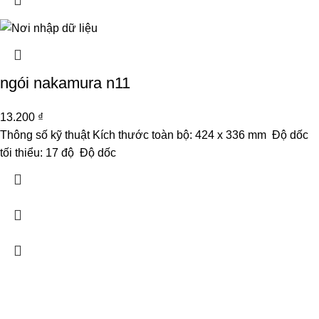
ngói nakamura n11
13.200
₫
Thông số kỹ thuật Kích thước toàn bộ: 424 x 336 mm Độ dốc
tối thiểu: 17 độ Độ dốc
CÔNG TY TNHH PHÁT TRIỂN THƯƠNG MẠI DỊCH VỤ SẢN
XUẤT ĐOÀN GIA PHÁT