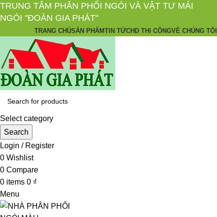
TRUNG TÂM PHÂN PHỐI NGÓI VÀ VẬT TƯ MÁI
NGÓI "ĐOÀN GIA PHÁT"
TRANG CHỦ
SẢN PHẨM
TIN TỨC
HD THI CÔNG
VỀ CHÚNG TÔI
Select category
Search
Login / Register
0
Wishlist
0
Compare
0
items
0
₫
Menu